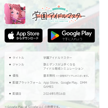
タイトル
学園アイドルマスター
ジャンル
歌とダンスが上手くなる
アイドル育成シミュレーション
価格
基本無料
※一部有料アイテムがございます。
配信プラットフォーム
App Store、Google Play、DMM
GAMES
配信日
2024年5月16日
※Google Play は Google LLC の商標です。