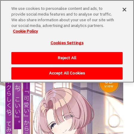
MENU
We use cookies to personalise content and ads, to
provide social media features and to analyse our traffic.
We also share information about your use of our site with
our social media, advertising and analytics partners.
Cookie Policy
学園名簿
Cookies Settings
Loading
アイドル科の生徒や初星学園で働く教員などを
ご紹介します。
Reject All
Accept All Cookies
3D
ボクらしくやってみますよ。
『かっこいい』。
―
―『可愛い』からこそ
view