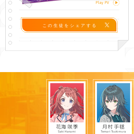
Play PV
この生徒をシェアする
花海 咲季
月村 手毬
Saki Hanami
Temari Tsukimura