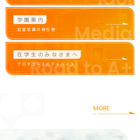
学園案内
Media
初星学園の発行物
在学生のみなさまへ
Road to A+
プロデュースのアドバイス
咲季
花海
i
S
a
k
i
H
a
n
a
m
MORE