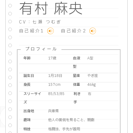
有村 麻央
CV：七瀬 つむぎ
自己紹介1
自己紹介2
プロフィール
年齢
17歳
血液
A型
型
誕生日
1月18日
星座
やぎ座
身長
157cm
体重
46kg
スリーサイ
85/53/85
利き
右
ズ
手
出身地
兵庫県
趣味
他人の面倒を見ること、観劇
特技
格闘技、手先が器用