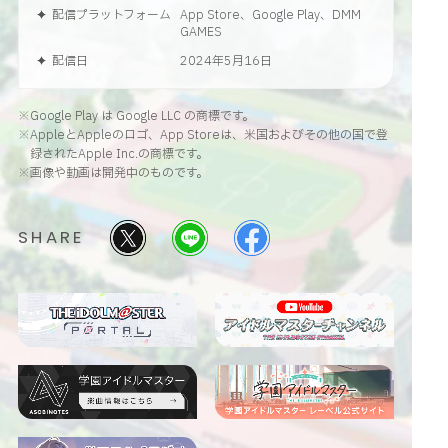
配信プラットフォーム
App Store、Google Play、DMM
GAMES
配信日
2024年5月16日
※Google Play は Google LLC の商標です。
※AppleとAppleのロゴ、App Storeは、米国およびその他の国で登
録されたApple Inc.の商標です。
※画像や動画は開発中のものです。
SHARE