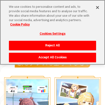
MENU
We use cookies to personalise content and ads, to
provide social media features and to analyse our traffic.
We also share information about your use of our site with
our social media, advertising and analytics partners.
Cookie Policy
プロデューサー科
Cookies Settings
Loading
プロデューサー科のカリキュラムについてご紹介します。
Reject All
Accept All Cookies