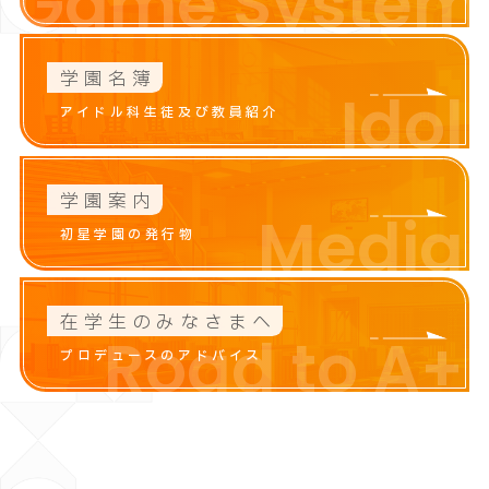
Game System
学園名簿
Idol
アイドル科生徒及び教員紹介
学園案内
Media
初星学園の発行物
在学生のみなさまへ
Road to A+
プロデュースのアドバイス
咲季
花海
i
S
a
k
i
H
a
n
a
m