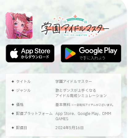
タイトル
学園アイドルマスター
ジャンル
歌とダンスが上手くなる
アイドル育成シミュレーション
価格
基本無料
※一部有料アイテムがございます。
配信プラットフォーム
App Store、Google Play、DMM
GAMES
配信日
2024年5月16日