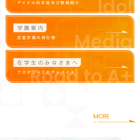
Idol
アイドル科生徒及び教員紹介
学園案内
Media
初星学園の発行物
在学生のみなさまへ
Road to A+
プロデュースのアドバイス
咲季
花海
i
S
a
k
i
H
a
n
a
m
MORE