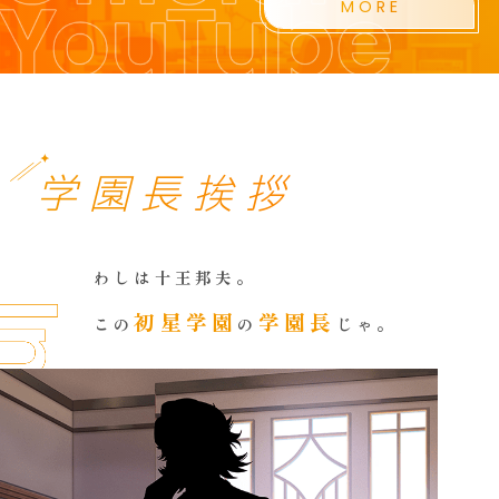
MORE
学園長挨拶
わしは十王邦夫。
初星学園
学園長
この
の
じゃ。