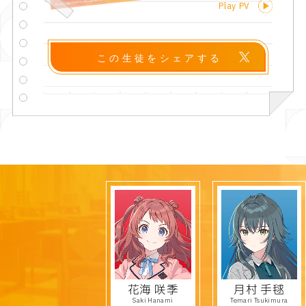
Play PV
この生徒をシェアする
花海 咲季
月村 手毬
Saki Hanami
Temari Tsukimura