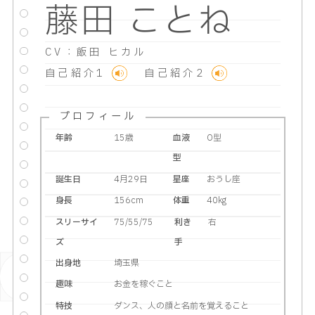
藤田 ことね
CV：飯田 ヒカル
自己紹介1
自己紹介2
プロフィール
年齢
15歳
血液
O型
型
誕生日
4月29日
星座
おうし座
身長
156cm
体重
40kg
スリーサイ
75/55/75
利き
右
ズ
手
出身地
埼玉県
趣味
お金を稼ぐこと
特技
ダンス、人の顔と名前を覚えること