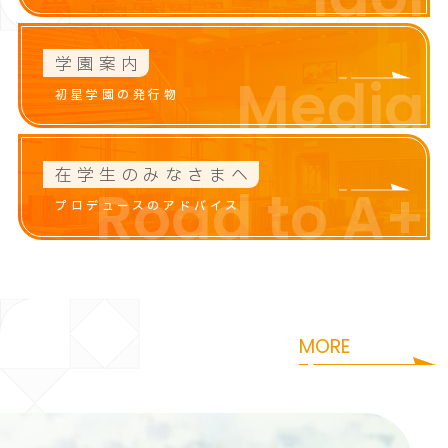
学園案内
Media
初星学園の発行物
在学生のみなさまへ
Road to A+
プロデュースのアドバイス
咲季
花海
i
S
a
k
i
H
a
n
a
m
MORE