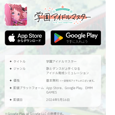
タイトル
学園アイドルマスター
ジャンル
歌とダンスが上手くなる
アイドル育成シミュレーション
価格
基本無料
※一部有料アイテムがございます。
配信プラットフォーム
App Store、Google Play、DMM
GAMES
配信日
2024年5月16日
※Google Play は Google LLC の商標です。