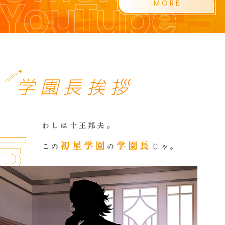
MORE
学園長挨拶
わしは十王邦夫。
初星学園
学園長
この
の
じゃ。