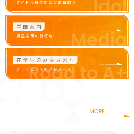
Idol
アイドル科生徒及び教員紹介
学園案内
Media
初星学園の発行物
在学生のみなさまへ
Road to A+
プロデュースのアドバイス
咲季
花海
i
S
a
k
i
H
a
n
a
m
MORE