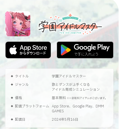
タイトル
学園アイドルマスター
ジャンル
歌とダンスが上手くなる
アイドル育成シミュレーション
価格
基本無料
※一部有料アイテムがございます。
配信プラットフォーム
App Store、Google Play、DMM
GAMES
配信日
2024年5月16日