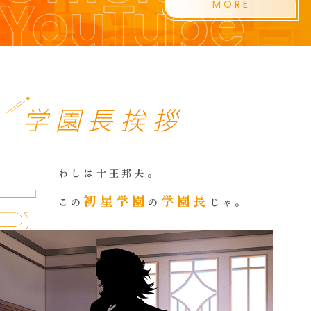
MORE
学園長挨拶
わしは十王邦夫。
初星学園
学園長
この
の
じゃ。