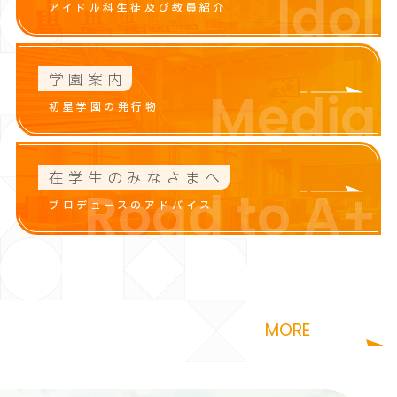
Idol
アイドル科生徒及び教員紹介
学園案内
Media
初星学園の発行物
在学生のみなさまへ
Road to A+
プロデュースのアドバイス
咲季
花海
i
S
a
k
i
H
a
n
a
m
MORE