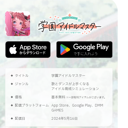
タイトル
学園アイドルマスター
ジャンル
歌とダンスが上手くなる
アイドル育成シミュレーション
価格
基本無料
※一部有料アイテムがございます。
配信プラットフォーム
App Store、Google Play、DMM
GAMES
配信日
2024年5月16日