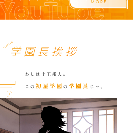
MORE
学園長挨拶
わしは十王邦夫。
初星学園
学園長
この
の
じゃ。