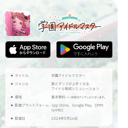
タイトル
学園アイドルマスター
ジャンル
歌とダンスが上手くなる
アイドル育成シミュレーション
価格
基本無料
※一部有料アイテムがございます。
配信プラットフォーム
App Store、Google Play、DMM
GAMES
配信日
2024年5月16日