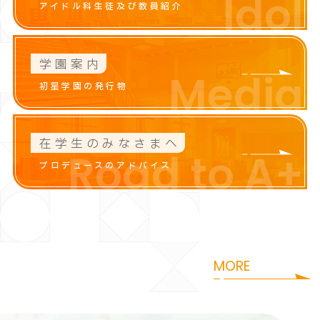
Idol
アイドル科生徒及び教員紹介
学園案内
Media
初星学園の発行物
在学生のみなさまへ
Road to A+
プロデュースのアドバイス
咲季
花海
i
S
a
k
i
H
a
n
a
m
MORE