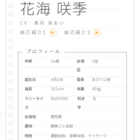
花海 咲季
CV：長月 あおい
自己紹介1
自己紹介2
プロフィール
年齢
16歳
血液
A型
型
誕生日
4月2日
星座
おひつじ座
身長
152cm
体重
45kg
スリーサイ
84/55/80
利き
左
ズ
手
出身地
愛知県
趣味
勝負ごと全般
特技
運動全般、家事全般、マッサージ