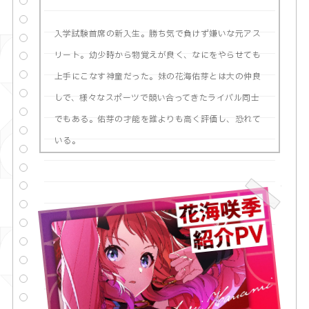
入学試験首席の新入生。勝ち気で負けず嫌いな元アス
リート。幼少時から物覚えが良く、なにをやらせても
上手にこなす神童だった。妹の花海佑芽とは大の仲良
しで、様々なスポーツで競い合ってきたライバル同士
でもある。佑芽の才能を誰よりも高く評価し、恐れて
いる。