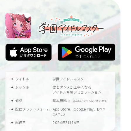
タイトル
学園アイドルマスター
ジャンル
歌とダンスが上手くなる
アイドル育成シミュレーション
価格
基本無料
※一部有料アイテムがございます。
配信プラットフォーム
App Store、Google Play、DMM
GAMES
配信日
2024年5月16日