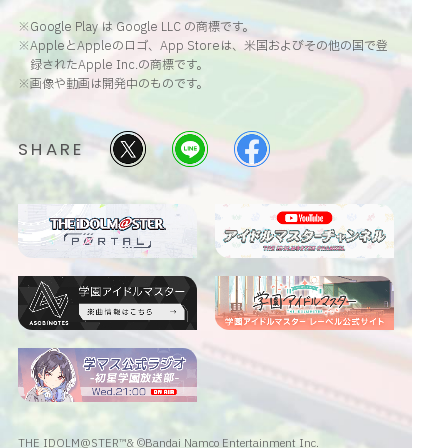
※Google Play は Google LLC の商標です。
※AppleとAppleのロゴ、App Storeは、米国およびその他の国で登
録されたApple Inc.の商標です。
※画像や動画は開発中のものです。
SHARE
THE IDOLM@STER™& ©Bandai Namco Entertainment Inc.