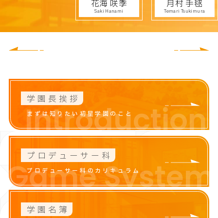
花海 咲季
月村 手毬
Saki Hanami
Temari Tsukimura
CLOSE
学園長挨拶
Introduction
まずは知りたい初星学園のこと
プロデューサー科
Game System
プロデューサー科のカリキュラム
学園名簿