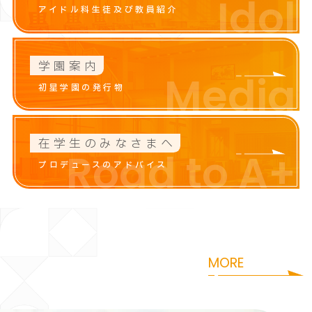
Idol
アイドル科生徒及び教員紹介
学園案内
Media
初星学園の発行物
在学生のみなさまへ
Road to A+
プロデュースのアドバイス
咲季
花海
i
S
a
k
i
H
a
n
a
m
MORE