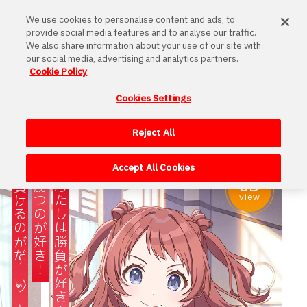
MENU
We use cookies to personalise content and ads, to
provide social media features and to analyse our traffic.
We also share information about your use of our site with
our social media, advertising and analytics partners.
Cookie Policy
学園名簿
Cookies Settings
Loading
アイドル科の生徒や初星学園で働く教員などを
ご紹介します。
Reject All
Accept All Cookies
3D
負けるのがだ～いッキラい！！
勝つのが好き！
わたしは勝負が好き！
view